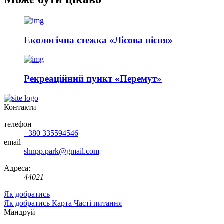
Екологічна стежка «Лісова пісня»
Рекреаційний пункт «Перемут»
Контакти
телефон
+380 335594546
email
shnpp.park@gmail.com
Адреса:
44021
Як добратись
Як добратись
Карта
Часті питання
Мандруй