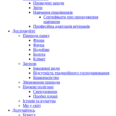
Проведені заходи
Звіти
Навчання працівників
Сертифікати про проходження
навчання
Професійна адаптація ветеранів
Досліджуйте
Природа парку
Флора
Фауна
Водойми
Болота
Клімат
Загрози
Інвазивні види
Відсутність традиційного господарювання
Браконьєрство
Збереження природи
Наукові полігони
Свердловини
Пробні площі
Історія та культура
Ми у світі
Долучайтесь
Бізнесу