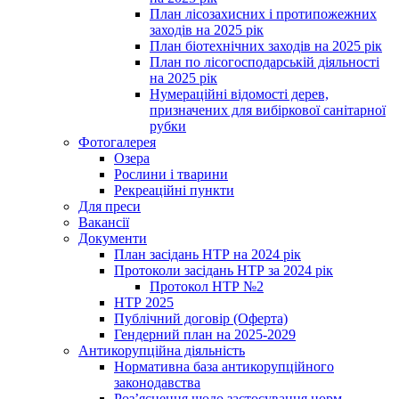
План лісозахисних і протипожежних
заходів на 2025 рік
План біотехнічних заходів на 2025 рік
План по лісогосподарській діяльності
на 2025 рік
Нумераційні відомості дерев,
призначених для вибіркової санітарної
рубки
Фотогалерея
Озера
Рослини і тварини
Рекреаційні пункти
Для преси
Вакансії
Документи
План засідань НТР на 2024 рік
Протоколи засідань НТР за 2024 рік
Протокол НТР №2
НТР 2025
Публічний договір (Оферта)
Гендерний план на 2025-2029
Антикорупційна діяльність
Нормативна база антикорупційного
законодавства
Роз’яснення щодо застосування норм