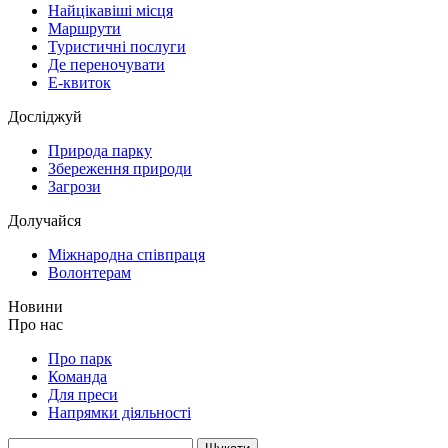
Найцікавіші місця
Маршрути
Туристичні послуги
Де переночувати
Е-квиток
Досліджуй
Природа парку
Збереження природи
Загрози
Долучайся
Міжнародна співпраця
Волонтерам
Новини
Про нас
Про парк
Команда
Для преси
Напрямки діяльності
Пошук: