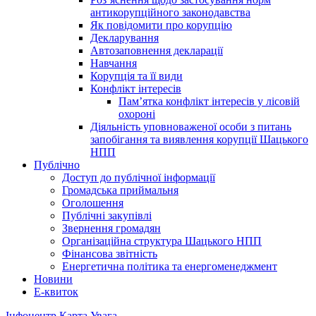
антикорупційного законодавства
Як повідомити про корупцію
Декларування
Автозаповнення декларації
Навчання
Корупція та її види
Конфлікт інтересів
Пам’ятка конфлікт інтересів у лісовій
охороні
Діяльність уповноваженої особи з питань
запобігання та виявлення корупції Шацького
НПП
Публічно
Доступ до публічної інформації
Громадська приймальня
Оголошення
Публічні закупівлі
Звернення громадян
Організаційна структура Шацького НПП
Фінансова звітність
Енергетична політика та енергоменеджмент
Новини
Е-квиток
Інфоцентр
Карта
Увага