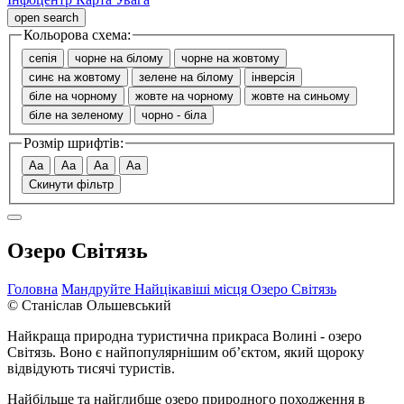
open search
Кольорова схема:
сепія
чорне на білому
чорне на жовтому
синє на жовтому
зелене на білому
інверсія
біле на чорному
жовте на чорному
жовте на синьому
біле на зеленому
чорно - біла
Розмір шрифтів:
Aa
Aa
Aa
Aa
Скинути фільтр
Озеро Світязь
Головна
Мандруйте
Найцікавіші місця
Озеро Світязь
© Станіслав Ольшевський
Найкраща природна туристична прикраса Волині - озеро
Світязь. Воно є найпопулярнішим об’єктом, який щороку
відвідують тисячі туристів.
Найбільше та найглибше озеро природного походження в