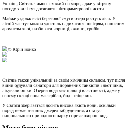
Україні, Світязь чимось схожий на море, адже у вітряну
погоду хвилі тут досягають півтораметрової висоти.
Майже уздовж всієї берегової смуги озера ростуть ліси. У
літній час тут можна удосталь надихатися повітрям, напоєним
ароматом хвої, назбирати чорниці, ожини, грибів.
© Юрій Бойко
Світязь також унікальний за своїм хімічним складом, тут після
війни будували санаторії для поранених танкістів і льотчиків,
лікували опіки. Озерна вода має цілющі властивості, адже у
своєму складі вона має срібло, йод і гліцерин.
У Світязі зберігається досить висока якість води, оскільки
поряд немає значних джерел забруднення, а статус
національного природного парку сприяє охороні вод.
Може бути цікаво