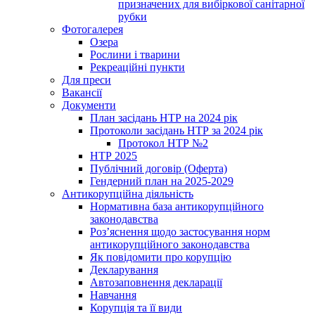
призначених для вибіркової санітарної
рубки
Фотогалерея
Озера
Рослини і тварини
Рекреаційні пункти
Для преси
Вакансії
Документи
План засідань НТР на 2024 рік
Протоколи засідань НТР за 2024 рік
Протокол НТР №2
НТР 2025
Публічний договір (Оферта)
Гендерний план на 2025-2029
Антикорупційна діяльність
Нормативна база антикорупційного
законодавства
Роз’яснення щодо застосування норм
антикорупційного законодавства
Як повідомити про корупцію
Декларування
Автозаповнення декларації
Навчання
Корупція та її види