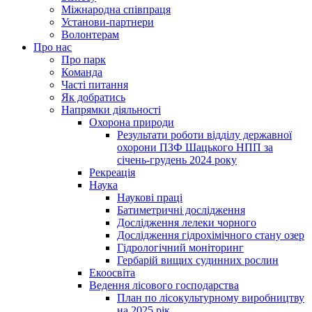
Міжнародна співпраця
Установи-партнери
Волонтерам
Про нас
Про парк
Команда
Часті питання
Як добратись
Напрямки діяльності
Охорона природи
Результати роботи відділу державної
охорони ПЗФ Шацького НПП за
січень-грудень 2024 року
Рекреація
Наука
Наукові праці
Батиметричні дослідження
Дослідження лелеки чорного
Дослідження гідрохімічного стану озер
Гідрологічний моніторинг
Гербарій вищих судинних рослин
Екоосвіта
Ведення лісового господарства
План по лісокультурному виробництву
на 2025 рік