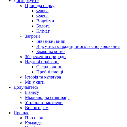
Досліджуйте
Природа парку
Флора
Фауна
Водойми
Болота
Клімат
Загрози
Інвазивні види
Відсутність традиційного господарювання
Браконьєрство
Збереження природи
Наукові полігони
Свердловини
Пробні площі
Історія та культура
Ми у світі
Долучайтесь
Бізнесу
Міжнародна співпраця
Установи-партнери
Волонтерам
Про нас
Про парк
Команда