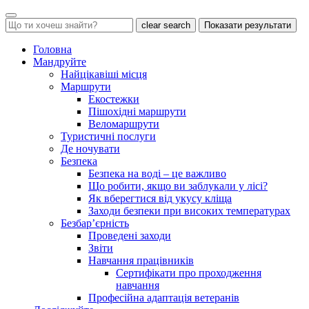
clear search
Показати результати
Головна
Мандруйте
Найцікавіші місця
Маршрути
Екостежки
Пішохідні маршрути
Веломаршрути
Туристичні послуги
Де ночувати
Безпека
Безпека на воді – це важливо
Що робити, якщо ви заблукали у лісі?
Як вберегтися від укусу кліща
Заходи безпеки при високих температурах
Безбар’єрність
Проведені заходи
Звіти
Навчання працівників
Сертифікати про проходження
навчання
Професійна адаптація ветеранів