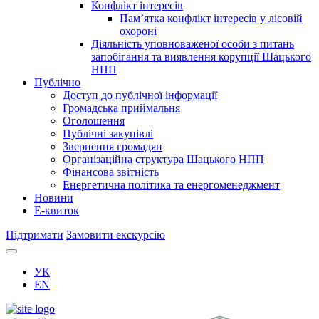
Конфлікт інтересів
Пам’ятка конфлікт інтересів у лісовій
охороні
Діяльність уповноваженої особи з питань
запобігання та виявлення корупції Шацького
НПП
Публічно
Доступ до публічної інформації
Громадська приймальня
Оголошення
Публічні закупівлі
Звернення громадян
Організаційна структура Шацького НПП
Фінансова звітність
Енергетична політика та енергоменеджмент
Новини
Е-квиток
Підтримати
Замовити екскурсію
УК
EN