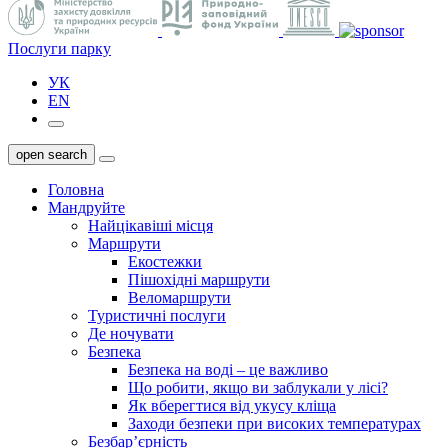
Послуги парку
УК
EN
open search
Головна
Мандруйте
Найцікавіші місця
Маршрути
Екостежки
Пішохідні маршрути
Веломаршрути
Туристичні послуги
Де ночувати
Безпека
Безпека на воді – це важливо
Що робити, якщо ви заблукали у лісі?
Як вберегтися від укусу кліща
Заходи безпеки при високих температурах
Безбар’єрність