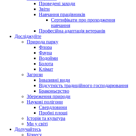
Проведені заходи
Звіти
Навчання працівників
Сертифікати про проходження
навчання
Професійна адаптація ветеранів
Досліджуйте
Природа парку
Флора
Фауна
Водойми
Болота
Клімат
Загрози
Інвазивні види
Відсутність традиційного господарювання
Браконьєрство
Збереження природи
Наукові полігони
Свердловини
Пробні площі
Історія та культура
Ми у світі
Долучайтесь
Бізнесу