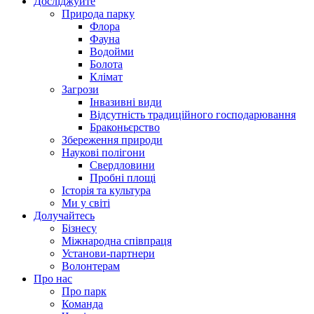
Досліджуйте
Природа парку
Флора
Фауна
Водойми
Болота
Клімат
Загрози
Інвазивні види
Відсутність традиційного господарювання
Браконьєрство
Збереження природи
Наукові полігони
Свердловини
Пробні площі
Історія та культура
Ми у світі
Долучайтесь
Бізнесу
Міжнародна співпраця
Установи-партнери
Волонтерам
Про нас
Про парк
Команда