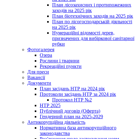
План лісозахисних і протипожежних
заходів на 2025 рік
План біотехнічних заходів на 2025 рік
План по лісогосподарській діяльності
на 2025 рік
Нумераційні відомості дерев,
призначених для вибіркової санітарної
рубки
Фотогалерея
Озера
Рослини і тварини
Рекреаційні пункти
Для преси
Вакансії
Документи
План засідань НТР на 2024 рік
Протоколи засідань НТР за 2024 рік
Протокол НТР №2
НТР 2025
Публічний договір (Оферта)
Гендерний план на 2025-2029
Антикорупційна діяльність
Нормативна база антикорупційного
законодавства
Роз’яснення щодо застосування норм