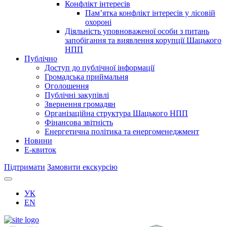
Конфлікт інтересів
Пам’ятка конфлікт інтересів у лісовій
охороні
Діяльність уповноваженої особи з питань
запобігання та виявлення корупції Шацького
НПП
Публічно
Доступ до публічної інформації
Громадська приймальня
Оголошення
Публічні закупівлі
Звернення громадян
Організаційна структура Шацького НПП
Фінансова звітність
Енергетична політика та енергоменеджмент
Новини
Е-квиток
Підтримати
Замовити екскурсію
УК
EN