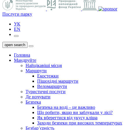
Послуги парку
УК
EN
open search
Головна
Мандруйте
Найцікавіші місця
Маршрути
Екостежки
Пішохідні маршрути
Веломаршрути
Туристичні послуги
Де ночувати
Безпека
Безпека на воді – це важливо
Що робити, якщо ви заблукали у лісі?
Як вберегтися від укусу кліща
Заходи безпеки при високих температурах
Безбар’єрність