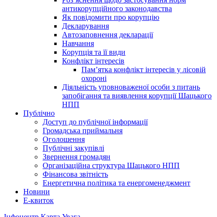
антикорупційного законодавства
Як повідомити про корупцію
Декларування
Автозаповнення декларації
Навчання
Корупція та її види
Конфлікт інтересів
Пам’ятка конфлікт інтересів у лісовій
охороні
Діяльність уповноваженої особи з питань
запобігання та виявлення корупції Шацького
НПП
Публічно
Доступ до публічної інформації
Громадська приймальня
Оголошення
Публічні закупівлі
Звернення громадян
Організаційна структура Шацького НПП
Фінансова звітність
Енергетична політика та енергоменеджмент
Новини
Е-квиток
Інфоцентр
Карта
Увага