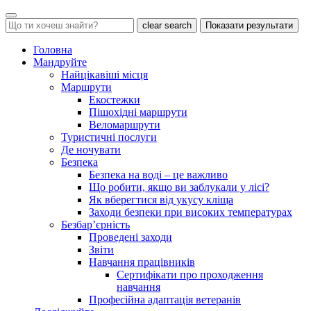
clear search
Показати результати
Головна
Мандруйте
Найцікавіші місця
Маршрути
Екостежки
Пішохідні маршрути
Веломаршрути
Туристичні послуги
Де ночувати
Безпека
Безпека на воді – це важливо
Що робити, якщо ви заблукали у лісі?
Як вберегтися від укусу кліща
Заходи безпеки при високих температурах
Безбар’єрність
Проведені заходи
Звіти
Навчання працівників
Сертифікати про проходження
навчання
Професійна адаптація ветеранів