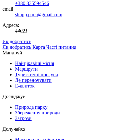
+380 335594546
email
shnpp.park@gmail.com
Адреса:
44021
Як добратись
Як добратись
Карта
Часті питання
Мандруй
Найцікавіші місця
Маршрути
Туристичні послуги
Де переночувати
Е-квиток
Досліджуй
Природа парку
Збереження природи
Загрози
Долучайся
Міжнародна співпраця