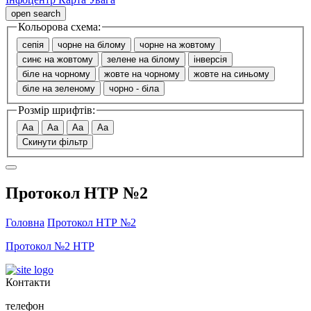
open search
Кольорова схема:
сепія
чорне на білому
чорне на жовтому
синє на жовтому
зелене на білому
інверсія
біле на чорному
жовте на чорному
жовте на синьому
біле на зеленому
чорно - біла
Розмір шрифтів:
Aa
Aa
Aa
Aa
Скинути фільтр
Протокол НТР №2
Головна
Протокол НТР №2
Протокол №2 НТР
Контакти
телефон