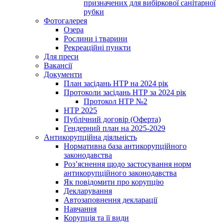
призначених для вибіркової санітарної
рубки
Фотогалерея
Озера
Рослини і тварини
Рекреаційні пункти
Для преси
Вакансії
Документи
План засідань НТР на 2024 рік
Протоколи засідань НТР за 2024 рік
Протокол НТР №2
НТР 2025
Публічний договір (Оферта)
Гендерний план на 2025-2029
Антикорупційна діяльність
Нормативна база антикорупційного
законодавства
Роз’яснення щодо застосування норм
антикорупційного законодавства
Як повідомити про корупцію
Декларування
Автозаповнення декларації
Навчання
Корупція та її види