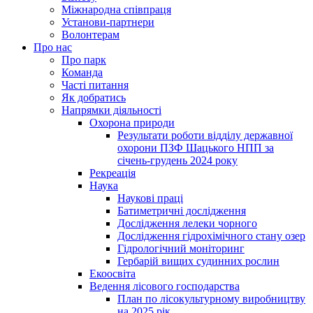
Міжнародна співпраця
Установи-партнери
Волонтерам
Про нас
Про парк
Команда
Часті питання
Як добратись
Напрямки діяльності
Охорона природи
Результати роботи відділу державної
охорони ПЗФ Шацького НПП за
січень-грудень 2024 року
Рекреація
Наука
Наукові праці
Батиметричні дослідження
Дослідження лелеки чорного
Дослідження гідрохімічного стану озер
Гідрологічний моніторинг
Гербарій вищих судинних рослин
Екоосвіта
Ведення лісового господарства
План по лісокультурному виробництву
на 2025 рік