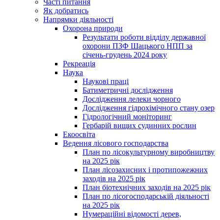
Часті питання
Як добратись
Напрямки діяльності
Охорона природи
Результати роботи відділу державної
охорони ПЗФ Шацького НПП за
січень-грудень 2024 року
Рекреація
Наука
Наукові праці
Батиметричні дослідження
Дослідження лелеки чорного
Дослідження гідрохімічного стану озер
Гідрологічний моніторинг
Гербарій вищих судинних рослин
Екоосвіта
Ведення лісового господарства
План по лісокультурному виробництву
на 2025 рік
План лісозахисних і протипожежних
заходів на 2025 рік
План біотехнічних заходів на 2025 рік
План по лісогосподарській діяльності
на 2025 рік
Нумераційні відомості дерев,