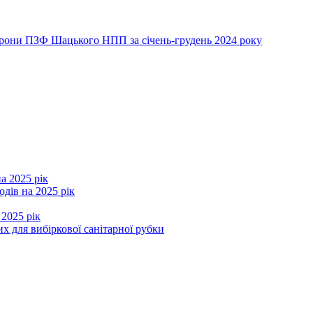
хорони ПЗФ Шацького НПП за січень-грудень 2024 року
а 2025 рік
дів на 2025 рік
 2025 рік
х для вибіркової санітарної рубки