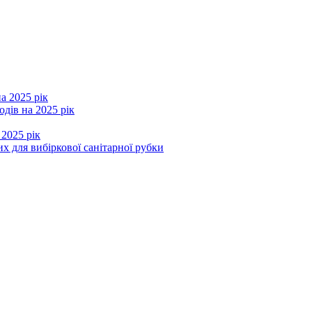
а 2025 рік
дів на 2025 рік
 2025 рік
х для вибіркової санітарної рубки