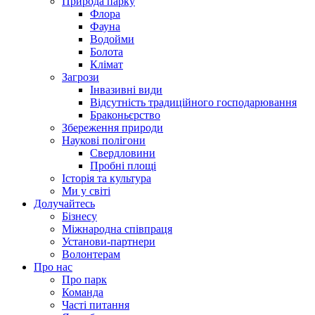
Природа парку
Флора
Фауна
Водойми
Болота
Клімат
Загрози
Інвазивні види
Відсутність традиційного господарювання
Браконьєрство
Збереження природи
Наукові полігони
Свердловини
Пробні площі
Історія та культура
Ми у світі
Долучайтесь
Бізнесу
Міжнародна співпраця
Установи-партнери
Волонтерам
Про нас
Про парк
Команда
Часті питання