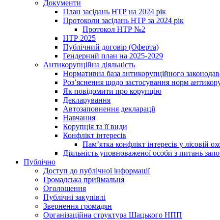
Документи
План засідань НТР на 2024 рік
Протоколи засідань НТР за 2024 рік
Протокол НТР №2
НТР 2025
Публічний договір (Оферта)
Гендерний план на 2025-2029
Антикорупційна діяльність
Нормативна база антикорупційного законодав
Роз’яснення щодо застосування норм антикор
Як повідомити про корупцію
Декларування
Автозаповнення декларації
Навчання
Корупція та її види
Конфлікт інтересів
Пам’ятка конфлікт інтересів у лісовій ох
Діяльність уповноваженої особи з питань зап
Публічно
Доступ до публічної інформації
Громадська приймальня
Оголошення
Публічні закупівлі
Звернення громадян
Організаційна структура Шацького НПП