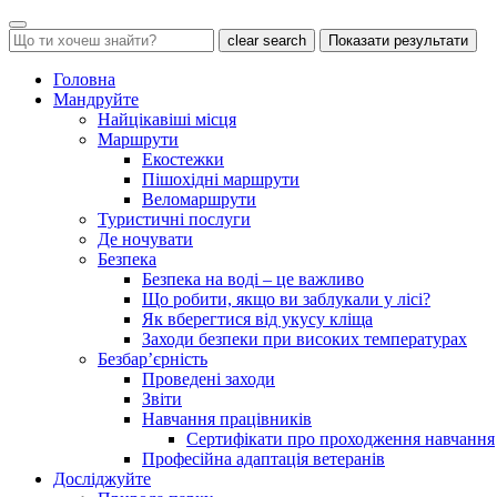
clear search
Показати результати
Головна
Мандруйте
Найцікавіші місця
Маршрути
Екостежки
Пішохідні маршрути
Веломаршрути
Туристичні послуги
Де ночувати
Безпека
Безпека на воді – це важливо
Що робити, якщо ви заблукали у лісі?
Як вберегтися від укусу кліща
Заходи безпеки при високих температурах
Безбар’єрність
Проведені заходи
Звіти
Навчання працівників
Сертифікати про проходження навчання
Професійна адаптація ветеранів
Досліджуйте