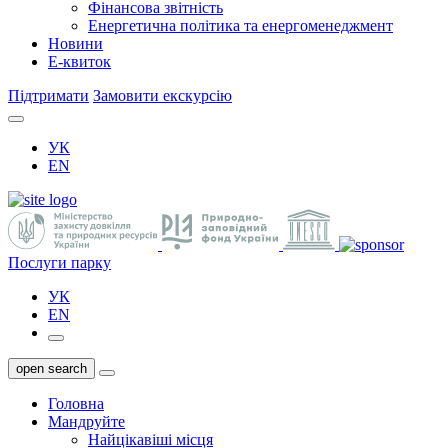
Фінансова звітність
Енергетична політика та енергоменеджмент
Новини
Е-квиток
Підтримати
Замовити екскурсію
УК
EN
Послуги парку
УК
EN
open search
Головна
Мандруйте
Найцікавіші місця