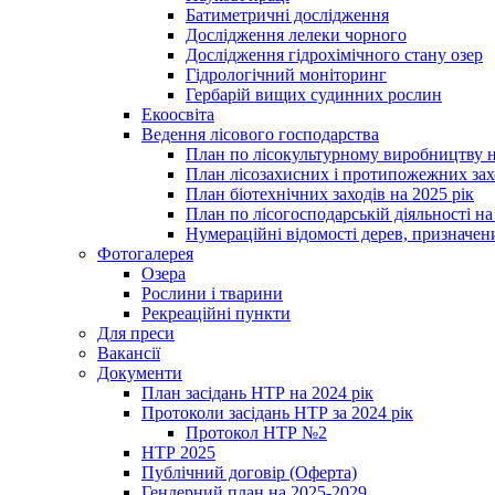
Батиметричні дослідження
Дослідження лелеки чорного
Дослідження гідрохімічного стану озер
Гідрологічний моніторинг
Гербарій вищих судинних рослин
Екоосвіта
Ведення лісового господарства
План по лісокультурному виробництву н
План лісозахисних і протипожежних захо
План біотехнічних заходів на 2025 рік
План по лісогосподарській діяльності на
Нумераційні відомості дерев, призначени
Фотогалерея
Озера
Рослини і тварини
Рекреаційні пункти
Для преси
Вакансії
Документи
План засідань НТР на 2024 рік
Протоколи засідань НТР за 2024 рік
Протокол НТР №2
НТР 2025
Публічний договір (Оферта)
Гендерний план на 2025-2029