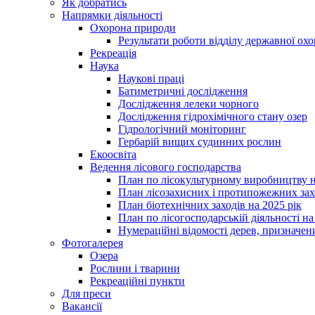
Як добратись
Напрямки діяльності
Охорона природи
Результати роботи відділу державної о
Рекреація
Наука
Наукові праці
Батиметричні дослідження
Дослідження лелеки чорного
Дослідження гідрохімічного стану озер
Гідрологічний моніторинг
Гербарій вищих судинних рослин
Екоосвіта
Ведення лісового господарства
План по лісокультурному виробництву н
План лісозахисних і протипожежних захо
План біотехнічних заходів на 2025 рік
План по лісогосподарській діяльності на
Нумераційні відомості дерев, призначени
Фотогалерея
Озера
Рослини і тварини
Рекреаційні пункти
Для преси
Вакансії