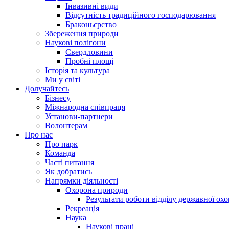
Інвазивні види
Відсутність традиційного господарювання
Браконьєрство
Збереження природи
Наукові полігони
Свердловини
Пробні площі
Історія та культура
Ми у світі
Долучайтесь
Бізнесу
Міжнародна співпраця
Установи-партнери
Волонтерам
Про нас
Про парк
Команда
Часті питання
Як добратись
Напрямки діяльності
Охорона природи
Результати роботи відділу державної о
Рекреація
Наука
Наукові праці