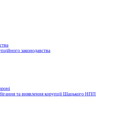
ства
упційного законодавства
ороні
обігання та виявлення корупції Шацького НПП