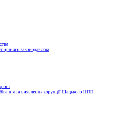
ства
упційного законодавства
ороні
обігання та виявлення корупції Шацького НПП