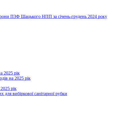
хорони ПЗФ Шацького НПП за січень-грудень 2024 року
а 2025 рік
дів на 2025 рік
 2025 рік
х для вибіркової санітарної рубки