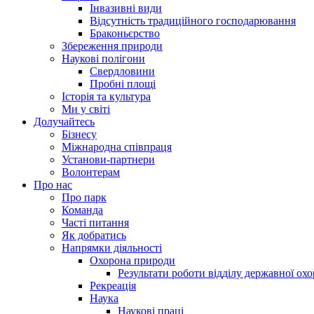
Інвазивні види
Відсутність традиційного господарювання
Браконьєрство
Збереження природи
Наукові полігони
Свердловини
Пробні площі
Історія та культура
Ми у світі
Долучайтесь
Бізнесу
Міжнародна співпраця
Установи-партнери
Волонтерам
Про нас
Про парк
Команда
Часті питання
Як добратись
Напрямки діяльності
Охорона природи
Результати роботи відділу державної о
Рекреація
Наука
Наукові праці