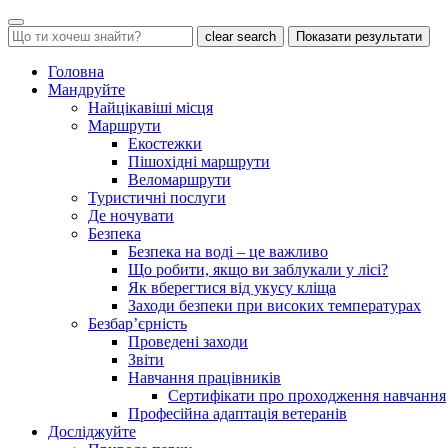
clear search
Показати результати
Головна
Мандруйте
Найцікавіші місця
Маршрути
Екостежки
Пішохідні маршрути
Веломаршрути
Туристичні послуги
Де ночувати
Безпека
Безпека на воді – це важливо
Що робити, якщо ви заблукали у лісі?
Як вберегтися від укусу кліща
Заходи безпеки при високих температурах
Безбар’єрність
Проведені заходи
Звіти
Навчання працівників
Сертифікати про проходження навчання
Професійна адаптація ветеранів
Досліджуйте