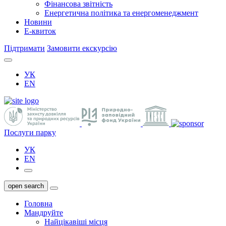
Фінансова звітність
Енергетична політика та енергоменеджмент
Новини
Е-квиток
Підтримати
Замовити екскурсію
УК
EN
Послуги парку
УК
EN
open search
Головна
Мандруйте
Найцікавіші місця