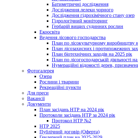
Батиметричні дослідження
Дослідження лелеки чорного
Дослідження гідрохімічного стану озер
Гідрологічний моніторинг
Гербарій вищих судинних рослин
Екоосвіта
Ведення лісового господарства
План по лісокультурному виробництву н
План лісозахисних і протипожежних захо
План біотехнічних заходів на 2025 рік
План по лісогосподарській діяльності на
Нумераційні відомості дерев, призначени
Фотогалерея
Озера
Рослини і тварини
Рекреаційні пункти
Для преси
Вакансії
Документи
План засідань НТР на 2024 рік
Протоколи засідань НТР за 2024 рік
Протокол НТР №2
НТР 2025
Публічний договір (Оферта)
Гендерний план на 2025-2029