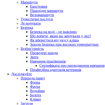
Маршрути
Екостежки
Пішохідні маршрути
Веломаршрути
Туристичні послуги
Де ночувати
Безпека
Безпека на воді – це важливо
Що робити, якщо ви заблукали у лісі?
Як вберегтися від укусу кліща
Заходи безпеки при високих температурах
Безбар’єрність
Проведені заходи
Звіти
Навчання працівників
Сертифікати про проходження навчання
Професійна адаптація ветеранів
Досліджуйте
Природа парку
Флора
Фауна
Водойми
Болота
Клімат
Загрози