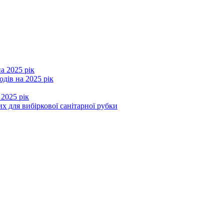
а 2025 рік
дів на 2025 рік
 2025 рік
х для вибіркової санітарної рубки