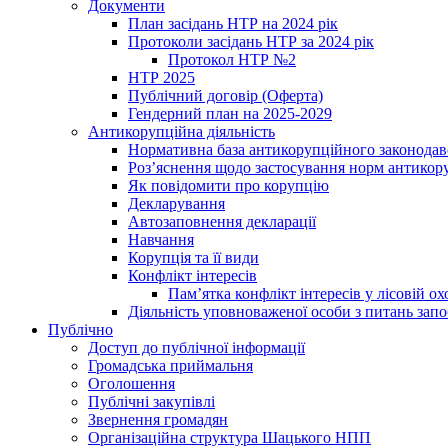
Документи
План засідань НТР на 2024 рік
Протоколи засідань НТР за 2024 рік
Протокол НТР №2
НТР 2025
Публічний договір (Оферта)
Гендерний план на 2025-2029
Антикорупційна діяльність
Нормативна база антикорупційного законодав
Роз’яснення щодо застосування норм антикор
Як повідомити про корупцію
Декларування
Автозаповнення декларації
Навчання
Корупція та її види
Конфлікт інтересів
Пам’ятка конфлікт інтересів у лісовій ох
Діяльність уповноваженої особи з питань зап
Публічно
Доступ до публічної інформації
Громадська приймальня
Оголошення
Публічні закупівлі
Звернення громадян
Організаційна структура Шацького НПП