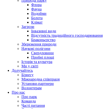
Природа парку
Флора
Фауна
Водойми
Болота
Клімат
Загрози
Інвазивні види
Відсутність традиційного господарювання
Браконьєрство
Збереження природи
Наукові полігони
Свердловини
Пробні площі
Історія та культура
Ми у світі
Долучайтесь
Бізнесу
Міжнародна співпраця
Установи-партнери
Волонтерам
Про нас
Про парк
Команда
Часті питання