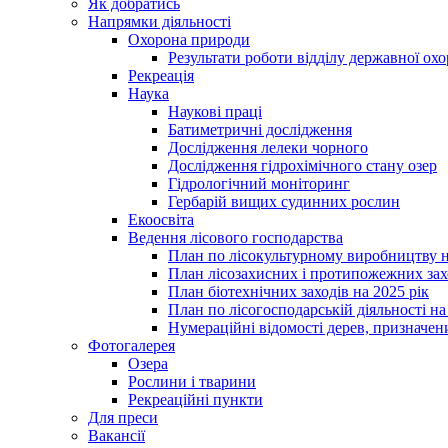
Як добратись
Напрямки діяльності
Охорона природи
Результати роботи відділу державної о
Рекреація
Наука
Наукові праці
Батиметричні дослідження
Дослідження лелеки чорного
Дослідження гідрохімічного стану озер
Гідрологічний моніторинг
Гербарій вищих судинних рослин
Екоосвіта
Ведення лісового господарства
План по лісокультурному виробництву н
План лісозахисних і протипожежних захо
План біотехнічних заходів на 2025 рік
План по лісогосподарській діяльності на
Нумераційні відомості дерев, призначени
Фотогалерея
Озера
Рослини і тварини
Рекреаційні пункти
Для преси
Вакансії