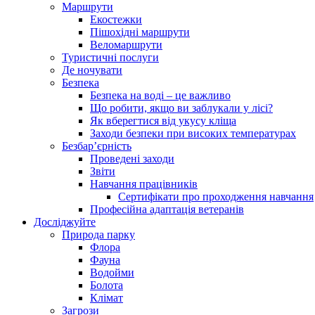
Маршрути
Екостежки
Пішохідні маршрути
Веломаршрути
Туристичні послуги
Де ночувати
Безпека
Безпека на воді – це важливо
Що робити, якщо ви заблукали у лісі?
Як вберегтися від укусу кліща
Заходи безпеки при високих температурах
Безбар’єрність
Проведені заходи
Звіти
Навчання працівників
Сертифікати про проходження навчання
Професійна адаптація ветеранів
Досліджуйте
Природа парку
Флора
Фауна
Водойми
Болота
Клімат
Загрози