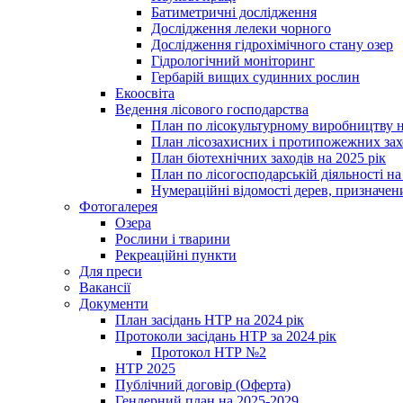
Батиметричні дослідження
Дослідження лелеки чорного
Дослідження гідрохімічного стану озер
Гідрологічний моніторинг
Гербарій вищих судинних рослин
Екоосвіта
Ведення лісового господарства
План по лісокультурному виробництву н
План лісозахисних і протипожежних захо
План біотехнічних заходів на 2025 рік
План по лісогосподарській діяльності на
Нумераційні відомості дерев, призначени
Фотогалерея
Озера
Рослини і тварини
Рекреаційні пункти
Для преси
Вакансії
Документи
План засідань НТР на 2024 рік
Протоколи засідань НТР за 2024 рік
Протокол НТР №2
НТР 2025
Публічний договір (Оферта)
Гендерний план на 2025-2029