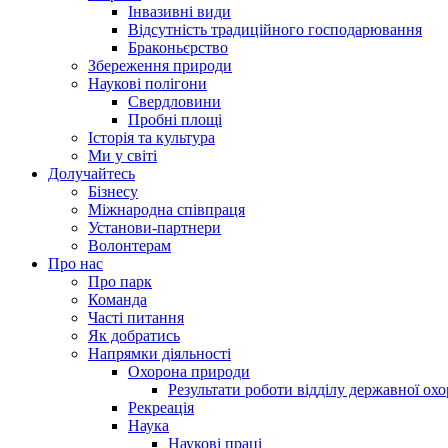
Інвазивні види
Відсутність традиційного господарювання
Браконьєрство
Збереження природи
Наукові полігони
Свердловини
Пробні площі
Історія та культура
Ми у світі
Долучайтесь
Бізнесу
Міжнародна співпраця
Установи-партнери
Волонтерам
Про нас
Про парк
Команда
Часті питання
Як добратись
Напрямки діяльності
Охорона природи
Результати роботи відділу державної о
Рекреація
Наука
Наукові праці