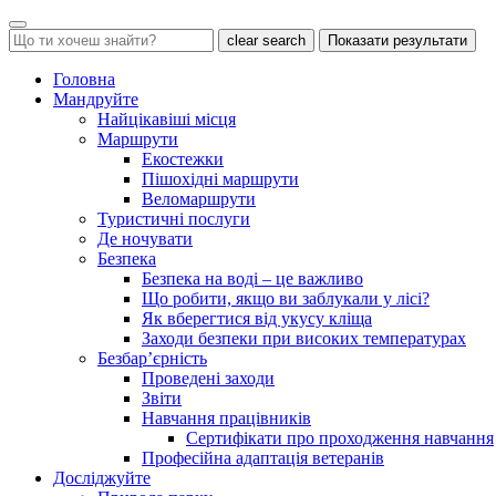
clear search
Показати результати
Головна
Мандруйте
Найцікавіші місця
Маршрути
Екостежки
Пішохідні маршрути
Веломаршрути
Туристичні послуги
Де ночувати
Безпека
Безпека на воді – це важливо
Що робити, якщо ви заблукали у лісі?
Як вберегтися від укусу кліща
Заходи безпеки при високих температурах
Безбар’єрність
Проведені заходи
Звіти
Навчання працівників
Сертифікати про проходження навчання
Професійна адаптація ветеранів
Досліджуйте