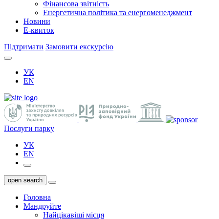
Фінансова звітність
Енергетична політика та енергоменеджмент
Новини
Е-квиток
Підтримати
Замовити екскурсію
УК
EN
Послуги парку
УК
EN
open search
Головна
Мандруйте
Найцікавіші місця