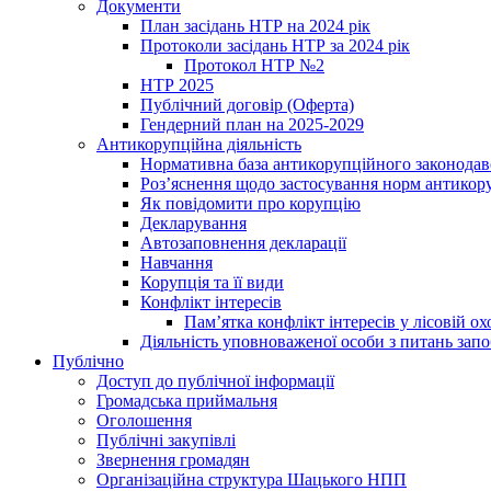
Документи
План засідань НТР на 2024 рік
Протоколи засідань НТР за 2024 рік
Протокол НТР №2
НТР 2025
Публічний договір (Оферта)
Гендерний план на 2025-2029
Антикорупційна діяльність
Нормативна база антикорупційного законодав
Роз’яснення щодо застосування норм антикор
Як повідомити про корупцію
Декларування
Автозаповнення декларації
Навчання
Корупція та її види
Конфлікт інтересів
Пам’ятка конфлікт інтересів у лісовій ох
Діяльність уповноваженої особи з питань зап
Публічно
Доступ до публічної інформації
Громадська приймальня
Оголошення
Публічні закупівлі
Звернення громадян
Організаційна структура Шацького НПП