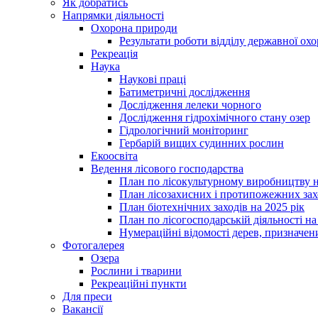
Як добратись
Напрямки діяльності
Охорона природи
Результати роботи відділу державної о
Рекреація
Наука
Наукові праці
Батиметричні дослідження
Дослідження лелеки чорного
Дослідження гідрохімічного стану озер
Гідрологічний моніторинг
Гербарій вищих судинних рослин
Екоосвіта
Ведення лісового господарства
План по лісокультурному виробництву н
План лісозахисних і протипожежних захо
План біотехнічних заходів на 2025 рік
План по лісогосподарській діяльності на
Нумераційні відомості дерев, призначени
Фотогалерея
Озера
Рослини і тварини
Рекреаційні пункти
Для преси
Вакансії