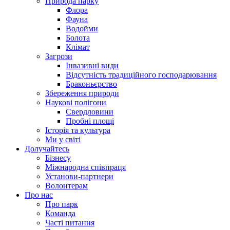
Природа парку
Флора
Фауна
Водойми
Болота
Клімат
Загрози
Інвазивні види
Відсутність традиційного господарювання
Браконьєрство
Збереження природи
Наукові полігони
Свердловини
Пробні площі
Історія та культура
Ми у світі
Долучайтесь
Бізнесу
Міжнародна співпраця
Установи-партнери
Волонтерам
Про нас
Про парк
Команда
Часті питання