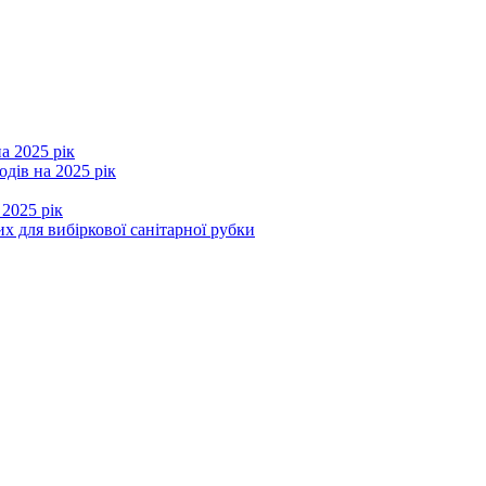
а 2025 рік
дів на 2025 рік
 2025 рік
х для вибіркової санітарної рубки