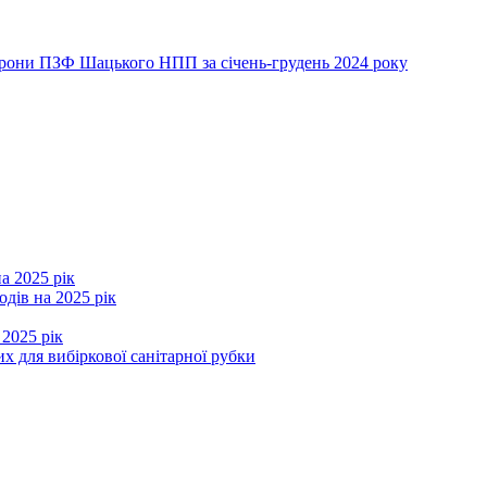
хорони ПЗФ Шацького НПП за січень-грудень 2024 року
а 2025 рік
дів на 2025 рік
 2025 рік
х для вибіркової санітарної рубки