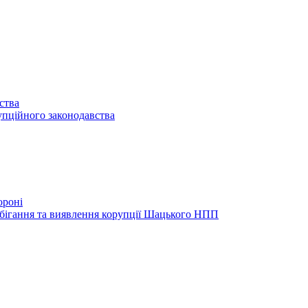
ства
упційного законодавства
ороні
обігання та виявлення корупції Шацького НПП