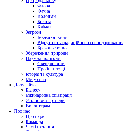
Природа парку
Флора
Фауна
Водойми
Болота
Клімат
Загрози
Інвазивні види
Відсутність традиційного господарювання
Браконьєрство
Збереження природи
Наукові полігони
Свердловини
Пробні площі
Історія та культура
Ми у світі
Долучайтесь
Бізнесу
Міжнародна співпраця
Установи-партнери
Волонтерам
Про нас
Про парк
Команда
Часті питання