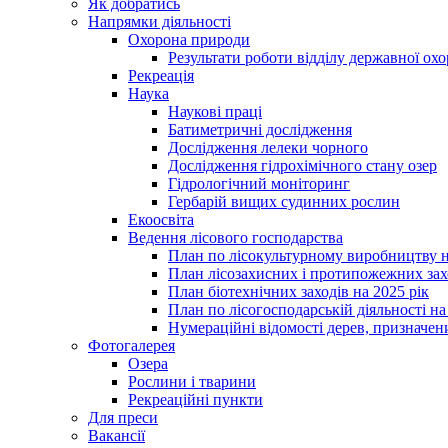
Як добратись
Напрямки діяльності
Охорона природи
Результати роботи відділу державної о
Рекреація
Наука
Наукові праці
Батиметричні дослідження
Дослідження лелеки чорного
Дослідження гідрохімічного стану озер
Гідрологічний моніторинг
Гербарій вищих судинних рослин
Екоосвіта
Ведення лісового господарства
План по лісокультурному виробництву н
План лісозахисних і протипожежних захо
План біотехнічних заходів на 2025 рік
План по лісогосподарській діяльності на
Нумераційні відомості дерев, призначени
Фотогалерея
Озера
Рослини і тварини
Рекреаційні пункти
Для преси
Вакансії