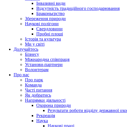
Інвазивні види
Відсутність традиційного господарювання
Браконьєрство
Збереження природи
Наукові полігони
Свердловини
Пробні площі
Історія та культура
Ми у світі
Долучайтесь
Бізнесу
Міжнародна співпраця
Установи-партнери
Волонтерам
Про нас
Про парк
Команда
Часті питання
Як добратись
Напрямки діяльності
Охорона природи
Результати роботи відділу державної о
Рекреація
Наука
Наукові праці