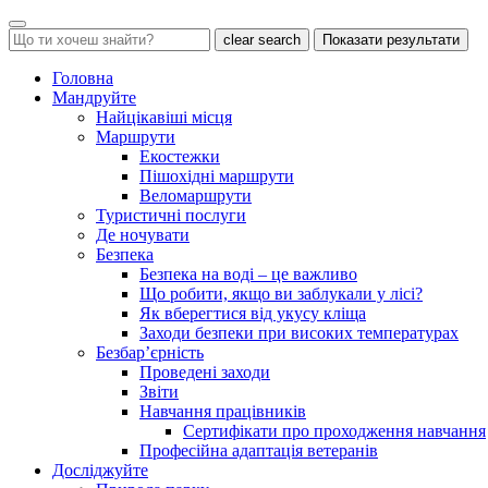
clear search
Показати результати
Головна
Мандруйте
Найцікавіші місця
Маршрути
Екостежки
Пішохідні маршрути
Веломаршрути
Туристичні послуги
Де ночувати
Безпека
Безпека на воді – це важливо
Що робити, якщо ви заблукали у лісі?
Як вберегтися від укусу кліща
Заходи безпеки при високих температурах
Безбар’єрність
Проведені заходи
Звіти
Навчання працівників
Сертифікати про проходження навчання
Професійна адаптація ветеранів
Досліджуйте