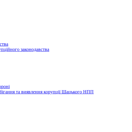
ства
упційного законодавства
ороні
обігання та виявлення корупції Шацького НПП