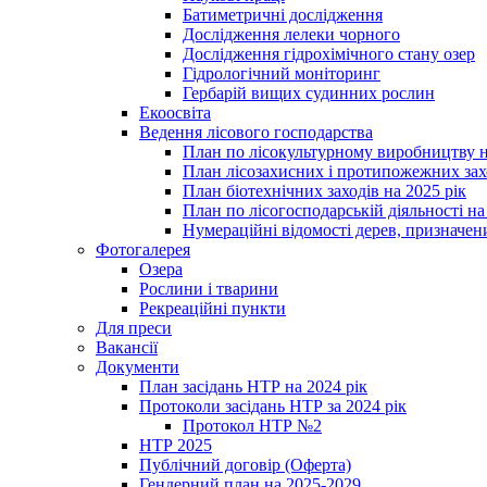
Батиметричні дослідження
Дослідження лелеки чорного
Дослідження гідрохімічного стану озер
Гідрологічний моніторинг
Гербарій вищих судинних рослин
Екоосвіта
Ведення лісового господарства
План по лісокультурному виробництву н
План лісозахисних і протипожежних захо
План біотехнічних заходів на 2025 рік
План по лісогосподарській діяльності на
Нумераційні відомості дерев, призначени
Фотогалерея
Озера
Рослини і тварини
Рекреаційні пункти
Для преси
Вакансії
Документи
План засідань НТР на 2024 рік
Протоколи засідань НТР за 2024 рік
Протокол НТР №2
НТР 2025
Публічний договір (Оферта)
Гендерний план на 2025-2029