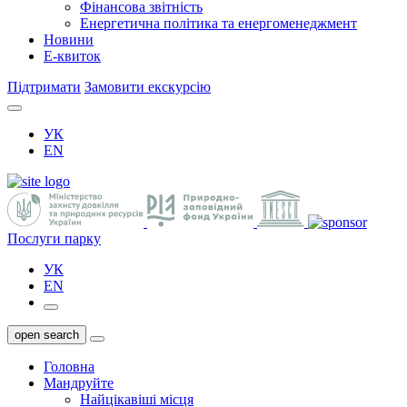
Фінансова звітність
Енергетична політика та енергоменеджмент
Новини
Е-квиток
Підтримати
Замовити екскурсію
УК
EN
Послуги парку
УК
EN
open search
Головна
Мандруйте
Найцікавіші місця