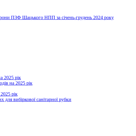
хорони ПЗФ Шацького НПП за січень-грудень 2024 року
а 2025 рік
дів на 2025 рік
 2025 рік
х для вибіркової санітарної рубки