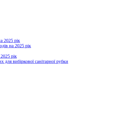
а 2025 рік
дів на 2025 рік
 2025 рік
х для вибіркової санітарної рубки