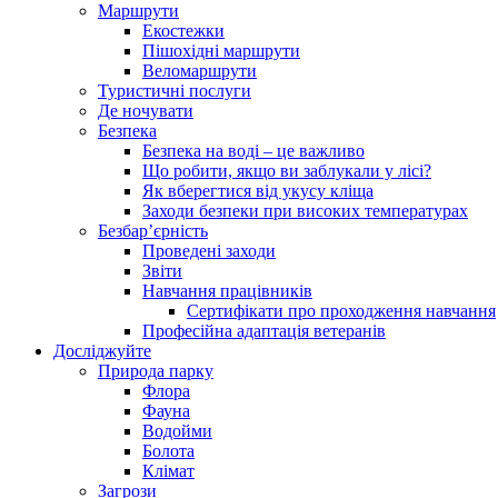
Маршрути
Екостежки
Пішохідні маршрути
Веломаршрути
Туристичні послуги
Де ночувати
Безпека
Безпека на воді – це важливо
Що робити, якщо ви заблукали у лісі?
Як вберегтися від укусу кліща
Заходи безпеки при високих температурах
Безбар’єрність
Проведені заходи
Звіти
Навчання працівників
Сертифікати про проходження навчання
Професійна адаптація ветеранів
Досліджуйте
Природа парку
Флора
Фауна
Водойми
Болота
Клімат
Загрози